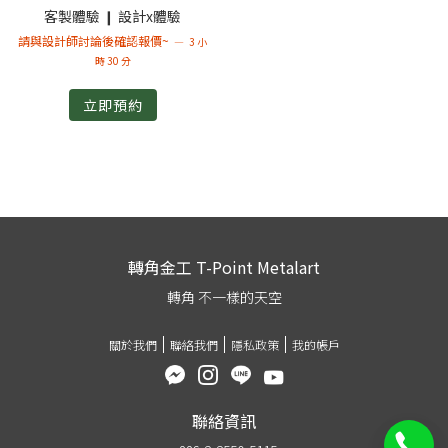
客製體驗 ❙ 設計x體驗
請與設計師討論後確認報價~
3 小
時 30 分
立即預約
轉角金工 T-Point Metalart
轉角 不一樣的天空
關於我們
聯絡我們
隱私政策
我的帳戶
聯絡資訊