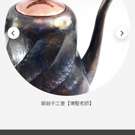
鍛敲手工壺【傳聖老師】