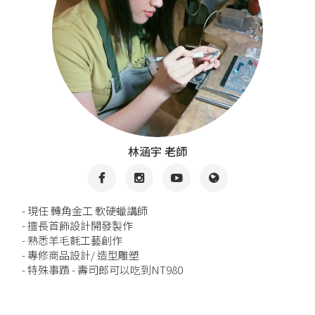
林涵宇 老師
- 現任 轉角金工 軟硬蠟講師
- 擅長首飾設計開發製作
- 熟悉羊毛氈工藝創作
- 專修商品設計/ 造型雕塑
- 特殊事蹟 - 壽司郎可以吃到NT980