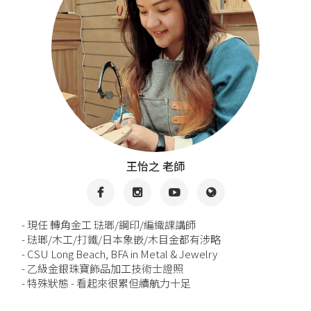
王怡之 老師
- 現任 轉角金工 琺瑯/鋼印/編織課講師
- 琺瑯/木工/打鐵/日本象嵌/木目金都有涉略
- CSU Long Beach, BFA in Metal & Jewelry
- 乙級金銀珠寶飾品加工技術士證照
- 特殊狀態 - 看起來很累但續航力十足