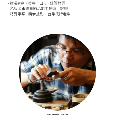
- 擅長K金、黃金、白K、銀等材質
- 乙級金銀珠寶飾品加工技術士證照
- 特殊事蹟 - 猜拳搶到一台韋氏牌老車