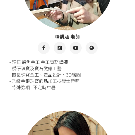
楊凱涵 老師
- 現任 轉角金工 金工實務講師
- 鑽研珠寶及寶石微鑲工藝
- 擅長珠寶金工、產品設計、3D繪圖
- 乙級金銀珠寶飾品加工技術士證照
- 特殊強項 - 不定時中暑