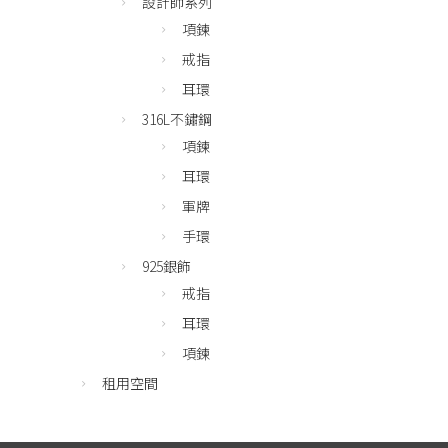
設計師系列
項鍊
戒指
耳環
316L不鏽鋼
項鍊
耳環
軍牌
手環
925銀飾
戒指
耳環
項鍊
租用空間