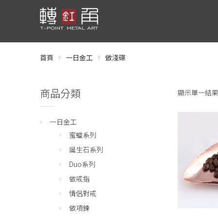
首頁
一日金工
做淺碟
商品分類
顯示單一結
一日金工
蜜蠟系列
誕生石系列
Duo系列
做戒指
情侶對戒
做項鍊