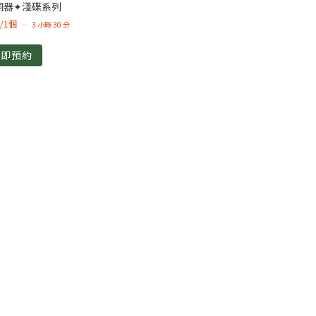
 銅器✦淺碟系列
起/1個
3 小時 30 分
立即預約