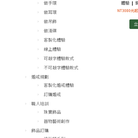
體驗 ❙
做手環
NT3080元
做耳環
做吊飾
做淺碟
客製化體驗
線上體驗
可敲字體驗款式
不可敲字體驗款式
婚戒規劃
客製化婚戒體驗
訂購婚戒
職人培訓
珠寶飾品
器物藝術創作
飾品訂購