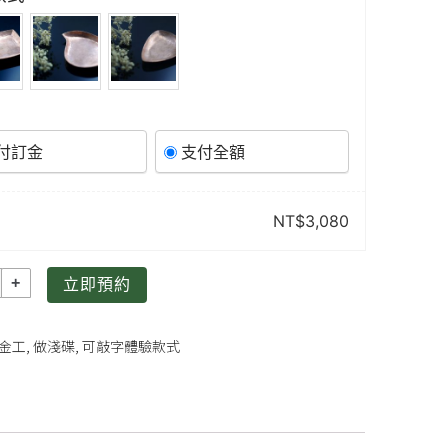
付訂金
支付全額
NT$
3,080
立即預約
金工
,
做淺碟
,
可敲字體驗款式