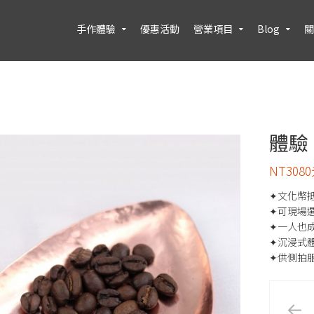
手作體驗
優惠活動
營業項目
Blog
關
體驗
NT308
✦文化幣抵
✦可現場選
✦一人也成
✦沉浸式體
✦供側拍服