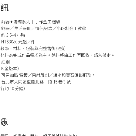
資訊
】
銅器✦淺碟系列｜手作金工體驗
】
銅器／生活器皿／情侶紀念／小班制金工教學
】
約 3.5–4 小時
】
NT$3080 元起／件
：教學、材料、包裝與完整售後服務）
之材料為完成作品需求為主。餘料將由工作室回收，請勿帶走。
】
紅銅
 K 金版本）
】
可另加購 電鍍／雷射雕刻／鑲座和寶石鑲嵌服務。
】
台北市大同區重慶北路一段 15 巷 3 號
約 10 分鐘）
對象