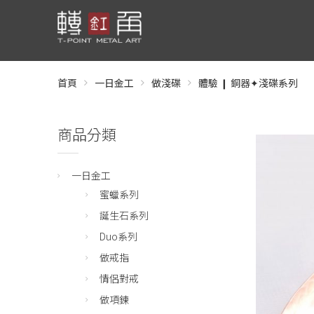
首頁
一日金工
做淺碟
體驗 ❙ 銅器✦淺碟系列
商品分類
一日金工
蜜蠟系列
誕生石系列
Duo系列
做戒指
情侶對戒
做項鍊