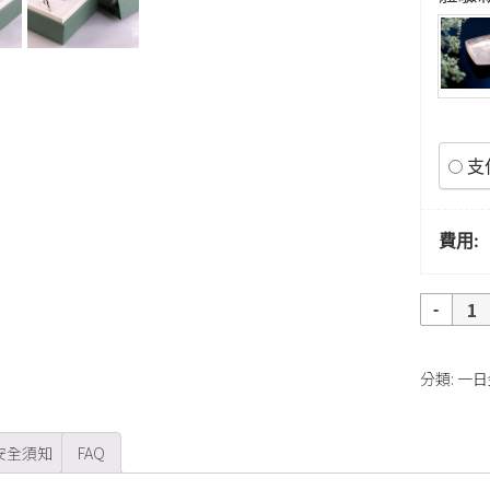
支
費用:
數
量
分類:
一日
安全須知
FAQ