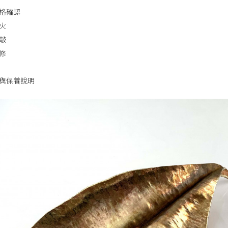
格確認
火
敲
修
與保養說明