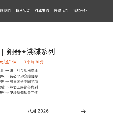
於我們
轉角師資
訂單查詢
聯絡我們
我的帳戶
 ❙ 銅器✦淺碟系列
0元起/1個
3 小時 30 分
用 → 線上訂金現場結清
款 → 務必早20分鐘確認
團 → 團員可做不同品項
驗 → 每個工序都參與到
務 → 記錄每個珍貴回憶
八月
2026