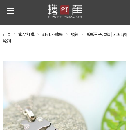
首頁
飾品訂購
316L不鏽鋼
項鍊
呱呱王子項鍊 | 316L醫
療鋼