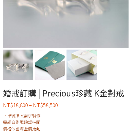
婚戒訂購 | Precious珍藏 K金對戒
NT$
18,800
–
NT$
58,500
下單後按照需求製作
需親自到場確認指圍
價格依國際金價更動