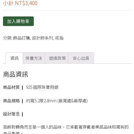
小計
NT$3,400
加入購物車
分類:
飾品訂購
,
設計師系列
,
戒指
資訊
保養方法
退換政策
安心出貨
商品資訊
商品材質
❙ 925 國際珠寶用銀
商品規格
❙ 約寬5.2厚2.8mm (最寬處&最厚處)
設計理念
❙
首飾對轉角而言是一個人的品味，它承載著穿戴者美感品味和獨有的
身分象徵。