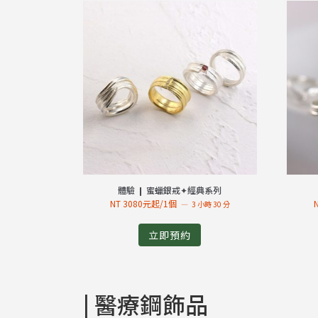
體驗 ❙ 蜜蠟銀戒✦經典系列
NT 3080元起/1個
3 小時 30 分
立即預約
| 醫療鋼飾品