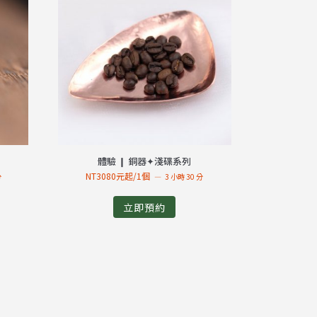
體驗 ❙ 銅器✦淺碟系列
NT3080元起/1個
分
3 小時 30 分
立即預約